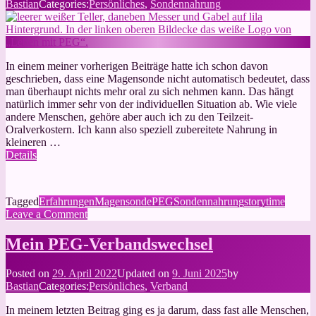
Bastian
Categories:
Persönliches
,
Sondennahrung
In einem meiner vorherigen Beiträge hatte ich schon davon
geschrieben, dass eine Magensonde nicht automatisch bedeutet, dass
man überhaupt nichts mehr oral zu sich nehmen kann. Das hängt
natürlich immer sehr von der individuellen Situation ab. Wie viele
andere Menschen, gehöre aber auch ich zu den Teilzeit-
Oralverkostern. Ich kann also speziell zubereitete Nahrung in
kleineren …
Details
Tagged
Erfahrungen
Magensonde
PEG
Sondennahrung
storytime
on
Leave a Comment
Ernährung
ausschließlich
Mein PEG-Verbandswechsel
über
die
Posted on
29. April 2022
Updated on
9. Juni 2025
by
PEG
Bastian
Categories:
Persönliches
,
Verband
In meinem letzten Beitrag ging es ja darum, dass fast alle Menschen,