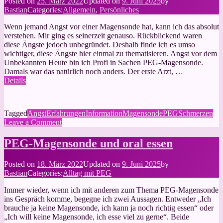
Posted on
25. März 2022
Updated on
9. Juni 2025
by
–
Bastian
Categories:
Allgemein
,
Persönliches
eine
Negativerfahrung
Wenn jemand Angst vor einer Magensonde hat, kann ich das absolut
verstehen. Mir ging es seinerzeit genauso. Rückblickend waren
diese Ängste jedoch unbegründet. Deshalb finde ich es umso
wichtiger, diese Ängste hier einmal zu thematisieren. Angst vor dem
Unbekannten Heute bin ich Profi in Sachen PEG-Magensonde.
Damals war das natürlich noch anders. Der erste Arzt, …
Details
Tagged
Angst
Erfahrungen
Information
Magensonde
PEG
Schmerzen
on
Leave a Comment
Ängste
vor
PEG-Magensonde und oral essen
der
PEG-
Posted on
18. März 2022
Updated on
9. Juni 2025
by
Magensonde
Bastian
Categories:
Alltag mit PEG
Immer wieder, wenn ich mit anderen zum Thema PEG-Magensonde
ins Gespräch komme, begegne ich zwei Aussagen. Entweder „Ich
brauche ja keine Magensonde, ich kann ja noch richtig essen“ oder
„Ich will keine Magensonde, ich esse viel zu gerne“. Beide