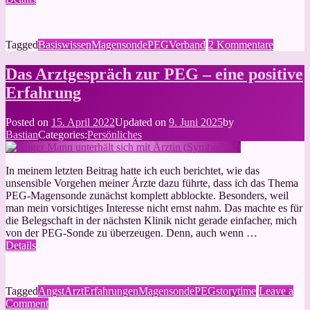
zu
Tagged
Basiswissen
Magensonde
PEG
Verband
2 Kommentare
Der
PEG-
Das Arztgespräch zur PEG – eine positive
Verband
Erfahrung
Posted on
15. April 2022
Updated on
9. Juni 2025
by
Bastian
Categories:
Persönliches
In meinem letzten Beitrag hatte ich euch berichtet, wie das
unsensible Vorgehen meiner Ärzte dazu führte, dass ich das Thema
PEG-Magensonde zunächst komplett abblockte. Besonders, weil
man mein vorsichtiges Interesse nicht ernst nahm. Das machte es für
die Belegschaft in der nächsten Klinik nicht gerade einfacher, mich
von der PEG-Sonde zu überzeugen. Denn, auch wenn …
Details
Tagged
Angst
Arzt
Erfahrungen
Magensonde
PEG
storytime
Leave a
on
Comment