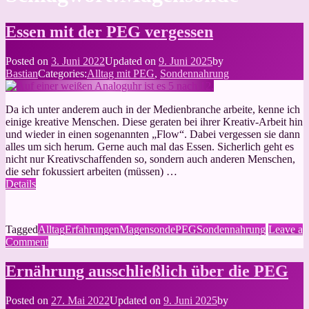
Essen mit der PEG vergessen
Posted on
3. Juni 2022
Updated on
9. Juni 2025
by
Bastian
Categories:
Alltag mit PEG
,
Sondennahrung
Da ich unter anderem auch in der Medienbranche arbeite, kenne ich
einige kreative Menschen. Diese geraten bei ihrer Kreativ-Arbeit hin
und wieder in einen sogenannten „Flow“. Dabei vergessen sie dann
alles um sich herum. Gerne auch mal das Essen. Sicherlich geht es
nicht nur Kreativschaffenden so, sondern auch anderen Menschen,
die sehr fokussiert arbeiten (müssen) …
Details
Tagged
Alltag
Erfahrungen
Magensonde
PEG
Sondennahrung
Leave a
on
Comment
Essen
mit
Ernährung ausschließlich über die PEG
der
PEG
Posted on
27. Mai 2022
Updated on
9. Juni 2025
by
vergessen