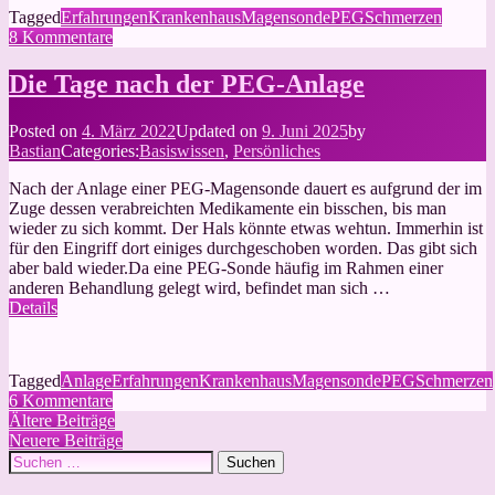
Tagged
Erfahrungen
Krankenhaus
Magensonde
PEG
Schmerzen
zu
8 Kommentare
Meine
erste
Die Tage nach der PEG-Anlage
PEG-
Magensonde:
Posted on
4. März 2022
Updated on
9. Juni 2025
by
ein
Bastian
Categories:
Basiswissen
,
Persönliches
Erfahrungsbericht
Nach der Anlage einer PEG-Magensonde dauert es aufgrund der im
Zuge dessen verabreichten Medikamente ein bisschen, bis man
wieder zu sich kommt. Der Hals könnte etwas wehtun. Immerhin ist
für den Eingriff dort einiges durchgeschoben worden. Das gibt sich
aber bald wieder.Da eine PEG-Sonde häufig im Rahmen einer
anderen Behandlung gelegt wird, befindet man sich …
Details
Tagged
Anlage
Erfahrungen
Krankenhaus
Magensonde
PEG
Schmerzen
zu
6 Kommentare
Beitragsnavigation
Die
Ältere Beiträge
Tage
Neuere Beiträge
Suchen
nach
nach:
der