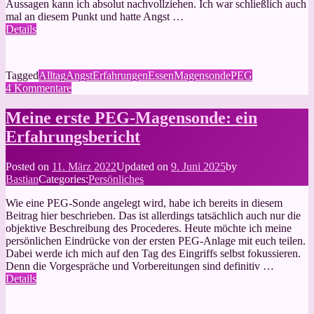
Aussagen kann ich absolut nachvollziehen. Ich war schließlich auch
mal an diesem Punkt und hatte Angst …
Details
Tagged
Alltag
Angst
Erfahrungen
Essen
Magensonde
PEG
zu
4 Kommentare
PEG-
Magensonde
Meine erste PEG-Magensonde: ein
und
Erfahrungsbericht
oral
essen
Posted on
11. März 2022
Updated on
9. Juni 2025
by
Bastian
Categories:
Persönliches
Wie eine PEG-Sonde angelegt wird, habe ich bereits in diesem
Beitrag hier beschrieben. Das ist allerdings tatsächlich auch nur die
objektive Beschreibung des Procederes. Heute möchte ich meine
persönlichen Eindrücke von der ersten PEG-Anlage mit euch teilen.
Dabei werde ich mich auf den Tag des Eingriffs selbst fokussieren.
Denn die Vorgespräche und Vorbereitungen sind definitiv …
Details