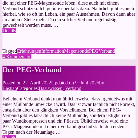
die mit einer PEG-Magensonde leben, diese auch mit einem
Verband schützen. Ich gehöre ebenfalls dazu. Natürlich gibt es auch
hierbei, wie so oft im Leben, ein paar Ausnahmen. Davon dann aber
an anderer Stelle mehr. Da ein solcher Verband regelmäßig
gewechselt werden muss, …
Details
Tagged
Erfahrungen
Information
Magensonde
PEG
Verband
zu
4 Kommentare
Mein
PEG-
Der PEG-Verband
Verbandswechsel
Posted on
22. April 2022
Updated on
9. Juni 2025
by
Bastian
Categories:
Basiswissen
,
Verband
Bei einem Verband denkt man üblicherweise, dass irgendetwas mit
einer Mullbinde umwickelt wird. Das ist zwar fachlich nicht korrekt,
entspricht aber den gängigen Vorstellungen. Bei einem PEG-
Verband gibt es tatsächlich keine Mullbinde, sondern lediglich ein
paar Wundkompressen und ein Pflaster. Üblicherweise wird eine
PEG-Magensonde mit einem Verband geschützt. In den ersten
Tagen nach der Neuanlage …
Details