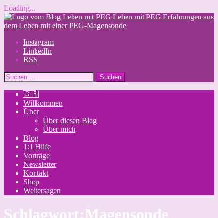
Loading...
Skip
Leben mit PEG
Erfahrungen aus
to
dem Leben mit einer PEG-Magensonde
content
Instagram
LinkedIn
RSS
Suchen
nach:
🇬🇧
Willkommen
Über
Über diesen Blog
Über mich
Blog
1:1 Hilfe
Vorträge
Newsletter
Kontakt
Shop
Weitersagen
Schlagwort:
Magensonde