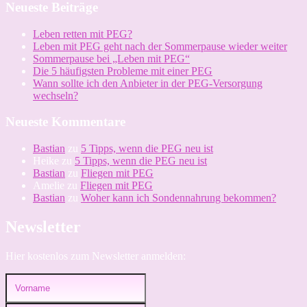
PEG-
Neueste Beiträge
Anlage
Leben retten mit PEG?
Leben mit PEG geht nach der Sommerpause wieder weiter
Sommerpause bei „Leben mit PEG“
Die 5 häufigsten Probleme mit einer PEG
Wann sollte ich den Anbieter in der PEG-Versorgung
wechseln?
Neueste Kommentare
Bastian
zu
5 Tipps, wenn die PEG neu ist
Heike
zu
5 Tipps, wenn die PEG neu ist
Bastian
zu
Fliegen mit PEG
Amelie
zu
Fliegen mit PEG
Bastian
zu
Woher kann ich Sondennahrung bekommen?
Newsletter
Hier kostenlos zum Newsletter anmelden: