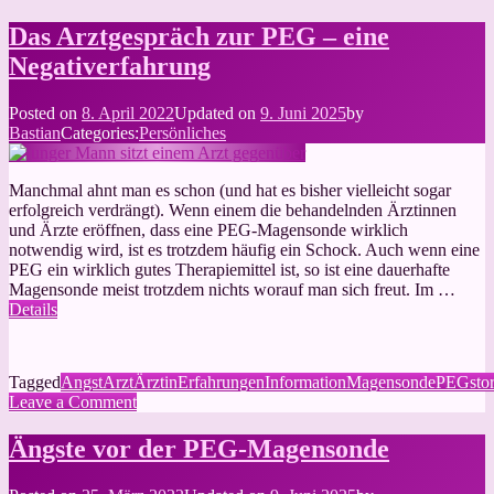
Das
Arztgespräch
Das Arztgespräch zur PEG – eine
zur
Negativerfahrung
PEG
–
eine
Posted on
8. April 2022
Updated on
9. Juni 2025
by
positive
Bastian
Categories:
Persönliches
Erfahrung
Manchmal ahnt man es schon (und hat es bisher vielleicht sogar
erfolgreich verdrängt). Wenn einem die behandelnden Ärztinnen
und Ärzte eröffnen, dass eine PEG-Magensonde wirklich
notwendig wird, ist es trotzdem häufig ein Schock. Auch wenn eine
PEG ein wirklich gutes Therapiemittel ist, so ist eine dauerhafte
Magensonde meist trotzdem nichts worauf man sich freut. Im …
Details
Tagged
Angst
Arzt
Ärztin
Erfahrungen
Information
Magensonde
PEG
sto
on
Leave a Comment
Das
Arztgespräch
Ängste vor der PEG-Magensonde
zur
PEG