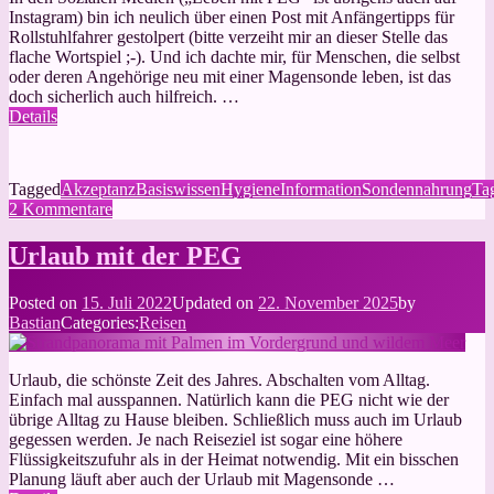
Instagram) bin ich neulich über einen Post mit Anfängertipps für
Rollstuhlfahrer gestolpert (bitte verzeiht mir an dieser Stelle das
flache Wortspiel ;-). Und ich dachte mir, für Menschen, die selbst
oder deren Angehörige neu mit einer Magensonde leben, ist das
doch sicherlich auch hilfreich. …
Details
Tagged
Akzeptanz
Basiswissen
Hygiene
Information
Sondennahrung
Ta
zu
2 Kommentare
5
Tipps,
Urlaub mit der PEG
wenn
die
Posted on
15. Juli 2022
Updated on
22. November 2025
by
PEG
Bastian
Categories:
Reisen
neu
ist
Urlaub, die schönste Zeit des Jahres. Abschalten vom Alltag.
Einfach mal ausspannen. Natürlich kann die PEG nicht wie der
übrige Alltag zu Hause bleiben. Schließlich muss auch im Urlaub
gegessen werden. Je nach Reiseziel ist sogar eine höhere
Flüssigkeitszufuhr als in der Heimat notwendig. Mit ein bisschen
Planung läuft aber auch der Urlaub mit Magensonde …