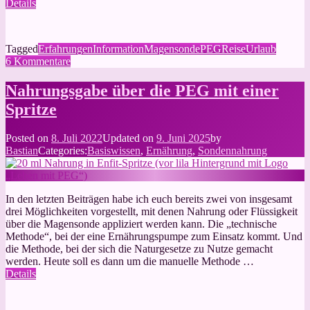
Details
Tagged
Erfahrungen
Information
Magensonde
PEG
Reise
Urlaub
zu
6 Kommentare
Urlaub
mit
Nahrungsgabe über die PEG mit einer
der
Spritze
PEG
Posted on
8. Juli 2022
Updated on
9. Juni 2025
by
Bastian
Categories:
Basiswissen
,
Ernährung
,
Sondennahrung
In den letzten Beiträgen habe ich euch bereits zwei von insgesamt
drei Möglichkeiten vorgestellt, mit denen Nahrung oder Flüssigkeit
über die Magensonde appliziert werden kann. Die „technische
Methode“, bei der eine Ernährungspumpe zum Einsatz kommt. Und
die Methode, bei der sich die Naturgesetze zu Nutze gemacht
werden. Heute soll es dann um die manuelle Methode …
Details