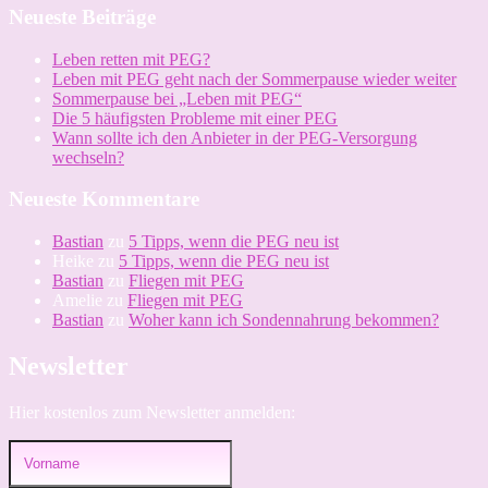
oder
Neueste Beiträge
langsam
„essen“?
Leben retten mit PEG?
Leben mit PEG geht nach der Sommerpause wieder weiter
Sommerpause bei „Leben mit PEG“
Die 5 häufigsten Probleme mit einer PEG
Wann sollte ich den Anbieter in der PEG-Versorgung
wechseln?
Neueste Kommentare
Bastian
zu
5 Tipps, wenn die PEG neu ist
Heike
zu
5 Tipps, wenn die PEG neu ist
Bastian
zu
Fliegen mit PEG
Amelie
zu
Fliegen mit PEG
Bastian
zu
Woher kann ich Sondennahrung bekommen?
Newsletter
Hier kostenlos zum Newsletter anmelden: