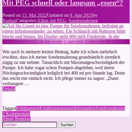
Ernährung
Mit PEG schnell oder langsam „essen“?
mit
Pumpe
Posted on
13. Mai 2022
Updated on
9. Juni 2025
by
Bastian
Categories:
Alltag mit PEG
,
Sondennahrung
Wie auch in meinem letzten Beitrag, habe ich schon mehrfach
erwähnt, dass ich meine Sondennahrung grundsätzlich ziemlich
zügig zu mir nehme. Tatsächlich mit Maximalgeschwindigkeit der
Pumpe. Ich habe sogar schon Pumpen abgelehnt, weil deren
Höchstgeschwindigkeit lediglich bei 400 ml pro Stunde lag. Denn
das reicht mir einfach nicht. Ich pflege immer zu sagen: „Dann
verhungere …
Details
Tagged
Erfahrungen
Ernährungspumpe
Information
Sondennahrung
zu
2 Kommentare
Beitragsnavigation
Mit
Ältere Beiträge
Suchen
PEG
nach:
schnell