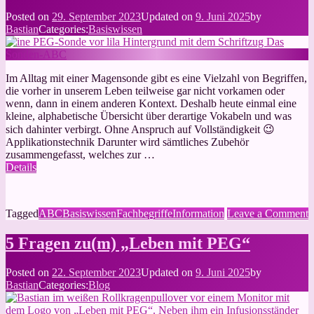
mit
Posted on
29. September 2023
Updated on
9. Juni 2025
by
PEG
Bastian
Categories:
Basiswissen
Im Alltag mit einer Magensonde gibt es eine Vielzahl von Begriffen,
die vorher in unserem Leben teilweise gar nicht vorkamen oder
wenn, dann in einem anderen Kontext. Deshalb heute einmal eine
kleine, alphabetische Übersicht über derartige Vokabeln und was
sich dahinter verbirgt. Ohne Anspruch auf Vollständigkeit 😉
Applikationstechnik Darunter wird sämtliches Zubehör
zusammengefasst, welches zur …
Details
o
Tagged
ABC
Basiswissen
Fachbegriffe
Information
Leave a Comment
D
S
5 Fragen zu(m) „Leben mit PEG“
Posted on
22. September 2023
Updated on
9. Juni 2025
by
Bastian
Categories:
Blog