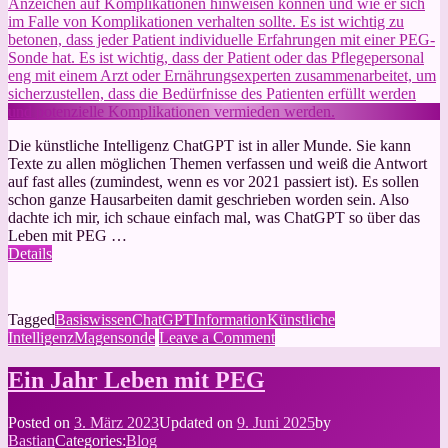
Die künstliche Intelligenz ChatGPT ist in aller Munde. Sie kann
Texte zu allen möglichen Themen verfassen und weiß die Antwort
auf fast alles (zumindest, wenn es vor 2021 passiert ist). Es sollen
schon ganze Hausarbeiten damit geschrieben worden sein. Also
dachte ich mir, ich schaue einfach mal, was ChatGPT so über das
Leben mit PEG …
Details
Tagged
Basiswissen
ChatGPT
Information
Künstliche
on
Intelligenz
Magensonde
Leave a Comment
Was
sagt
Ein Jahr Leben mit PEG
ChatGPT
zur
Posted on
3. März 2023
Updated on
9. Juni 2025
by
PEG
Bastian
Categories:
Blog