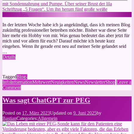
In der letzten Woche habe ich ja angekündigt, dass ich meinen Blog
zukünftig professioneller betreiben möchte. Bisher war diese Seite
hier mehr ein Hobby von mir. Was genau bedeutet das aber jetzt für
mich und vor allem für euch? Darauf möchte ich heute kurz
eingehen. Wenn ihr gerade erst neu auf meiner Seite gelandet seid
…
Details
Tagged
Blog-
Info
Information
Mehrwert
Neuigkeiten
News
Newsletter
Shop
Leave a
on
Comment
5
Fragen
Was sagt ChatGPT zur PEG
zu(m)
„Leben
Posted on
17. März 2023
Updated on
9. Juni 2025
by
mit
Bastian
Categories:
Allgemein
PEG“