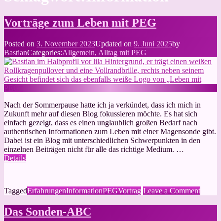
Vorträge zum Leben mit PEG
Posted on
3. November 2023
Updated on
9. Juni 2025
by
Bastian
Categories:
Allgemein
,
Alltag mit PEG
Nach der Sommerpause hatte ich ja verkündet, dass ich mich in
Zukunft mehr auf diesen Blog fokussieren möchte. Es hat sich
einfach gezeigt, dass es einen unglaublich großen Bedarf nach
authentischen Informationen zum Leben mit einer Magensonde gibt.
Dabei ist ein Blog mit unterschiedlichen Schwerpunkten in den
einzelnen Beiträgen nicht für alle das richtige Medium. …
Details
on
Tagged
Erfahrungen
Information
PEG
Vortrag
Leave a Comment
Vorträ
zum
Das Sonden-ABC
Leben