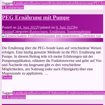
Tagged
Applikation
Basiswissen
Bolus
Information
Magensonde
PEG
So
zu
4 Kommentare
Nahrungsgabe
über
PEG Ernährung mit Pumpe
die
PEG
Posted on
24. Juni 2022
Updated on
9. Juni 2025
by
mit
Bastian
Categories:
Basiswissen
,
Ernährung
,
Sondennahrung
einer
Spritze
Die Ernährung über die PEG-Sonde kann auf verschiedene Weisen
erfolgen. Eine häufig genutzte Methode ist die PEG Ernährung mit
Pumpe. In diesem Beitrag teile ich meine Erfahrungen mit der
Pumpenapplikation, erläutere die Funktionsweise und gehe auf Vor-
und Nachteile ein.Insgesamt gibt es drei verschiedene
Möglichkeiten, um Nahrung (oder auch Flüssigkeit) über eine
Magensonde zu applizieren. …
Details
Tagged
Applikation
Basiswissen
Erfahrungen
Ernährungspumpe
Inform
zu
24 Kommentare
PEG