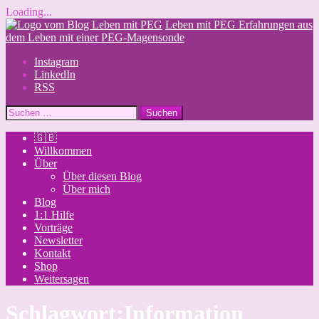
Loading...
Skip
Leben mit PEG
Erfahrungen aus
to
dem Leben mit einer PEG-Magensonde
content
Instagram
LinkedIn
RSS
Suchen
nach:
🇬🇧
Willkommen
Über
Über diesen Blog
Über mich
Blog
1:1 Hilfe
Vorträge
Newsletter
Kontakt
Shop
Weitersagen
Schlagwort:
Information