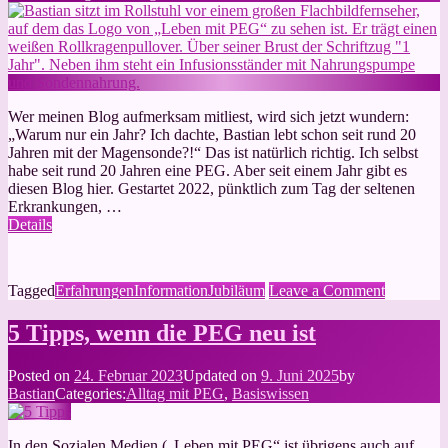
Wer meinen Blog aufmerksam mitliest, wird sich jetzt wundern:
„Warum nur ein Jahr? Ich dachte, Bastian lebt schon seit rund 20
Jahren mit der Magensonde?!“ Das ist natürlich richtig. Ich selbst
habe seit rund 20 Jahren eine PEG. Aber seit einem Jahr gibt es
diesen Blog hier. Gestartet 2022, pünktlich zum Tag der seltenen
Erkrankungen, …
Details
on
Tagged
Erfahrungen
Information
Jubiläum
Leave a Comment
Ein
Jahr
5 Tipps, wenn die PEG neu ist
Leben
mit
Posted on
24. Februar 2023
Updated on
9. Juni 2025
by
PEG
Bastian
Categories:
Alltag mit PEG
,
Basiswissen
In den Sozialen Medien („Leben mit PEG“ ist übrigens auch auf