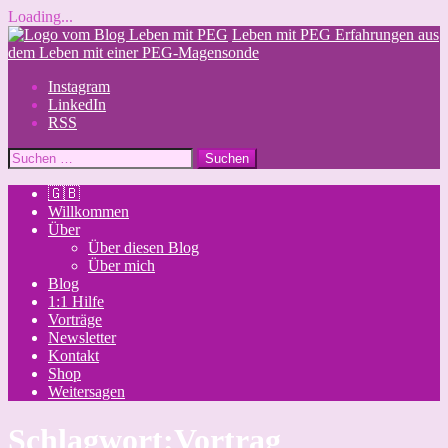
Loading...
Skip
Leben mit PEG
Erfahrungen aus
to
dem Leben mit einer PEG-Magensonde
content
Instagram
LinkedIn
RSS
Suchen
nach:
🇬🇧
Willkommen
Über
Über diesen Blog
Über mich
Blog
1:1 Hilfe
Vorträge
Newsletter
Kontakt
Shop
Weitersagen
Schlagwort:
Vortrag