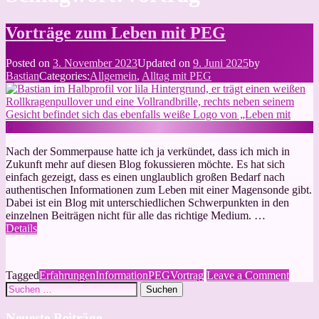
Vorträge zum Leben mit PEG
Posted on
3. November 2023
Updated on
9. Juni 2025
by
Bastian
Categories:
Allgemein
,
Alltag mit PEG
Nach der Sommerpause hatte ich ja verkündet, dass ich mich in
Zukunft mehr auf diesen Blog fokussieren möchte. Es hat sich
einfach gezeigt, dass es einen unglaublich großen Bedarf nach
authentischen Informationen zum Leben mit einer Magensonde gibt.
Dabei ist ein Blog mit unterschiedlichen Schwerpunkten in den
einzelnen Beiträgen nicht für alle das richtige Medium. …
Details
on
Tagged
Erfahrungen
Information
PEG
Vortrag
Leave a Comment
Suchen
Vorträ
nach:
zum
Leben
Neueste Beiträge