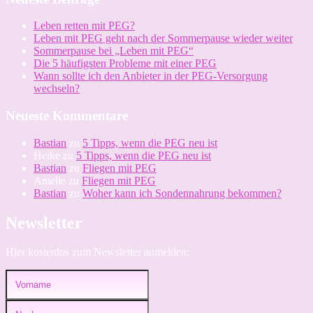
mit
PEG
Leben retten mit PEG?
Leben mit PEG geht nach der Sommerpause wieder weiter
Sommerpause bei „Leben mit PEG“
Die 5 häufigsten Probleme mit einer PEG
Wann sollte ich den Anbieter in der PEG-Versorgung
wechseln?
Neueste Kommentare
Bastian
zu
5 Tipps, wenn die PEG neu ist
Heike
zu
5 Tipps, wenn die PEG neu ist
Bastian
zu
Fliegen mit PEG
Amelie
zu
Fliegen mit PEG
Bastian
zu
Woher kann ich Sondennahrung bekommen?
Newsletter
Hier kostenlos zum Newsletter anmelden: