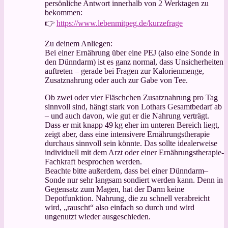
persönliche Antwort innerhalb von 2 Werktagen zu
bekommen:
👉
https://www.lebenmitpeg.de/kurzefrage
Zu deinem Anliegen:
Bei einer Ernährung über eine PEJ (also eine Sonde in
den Dünndarm) ist es ganz normal, dass Unsicherheiten
auftreten – gerade bei Fragen zur Kalorienmenge,
Zusatznahrung oder auch zur Gabe von Tee.
Ob zwei oder vier Fläschchen Zusatznahrung pro Tag
sinnvoll sind, hängt stark von Lothars Gesamtbedarf ab
– und auch davon, wie gut er die Nahrung verträgt.
Dass er mit knapp 49 kg eher im unteren Bereich liegt,
zeigt aber, dass eine intensivere Ernährungstherapie
durchaus sinnvoll sein könnte. Das sollte idealerweise
individuell mit dem Arzt oder einer Ernährungstherapie-
Fachkraft besprochen werden.
Beachte bitte außerdem, dass bei einer Dünndarm–
Sonde nur sehr langsam sondiert werden kann. Denn in
Gegensatz zum Magen, hat der Darm keine
Depotfunktion. Nahrung, die zu schnell verabreicht
wird, „rauscht“ also einfach so durch und wird
ungenutzt wieder ausgeschieden.