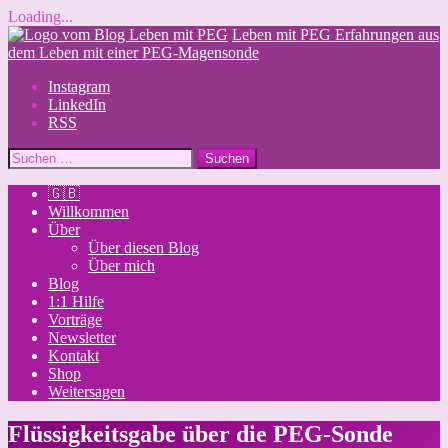
Loading...
Skip
Leben mit PEG
Erfahrungen aus
to
dem Leben mit einer PEG-Magensonde
content
Instagram
LinkedIn
RSS
Suchen
nach:
🇬🇧
Willkommen
Über
Über diesen Blog
Über mich
Blog
1:1 Hilfe
Vorträge
Newsletter
Kontakt
Shop
Weitersagen
Flüssigkeitsgabe über die PEG-Sonde