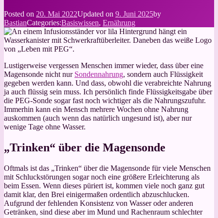
Posted on
20. Mai 2022
Updated on
9. Juni 2025
by
Bastian
Categories:
Basiswissen
,
Ernährung
Lustigerweise vergessen Menschen immer wieder, dass über eine
Magensonde nicht nur
Sondennahrung
, sondern auch Flüssigkeit
gegeben werden kann. Und dass, obwohl die verabreichte Nahrung
ja auch flüssig sein muss. Ich persönlich finde Flüssigkeitsgabe über
die PEG-Sonde sogar fast noch wichtiger als die Nahrungszufuhr.
Immerhin kann ein Mensch mehrere Wochen ohne Nahrung
auskommen (auch wenn das natürlich ungesund ist), aber nur
wenige Tage ohne Wasser.
„Trinken“ über die Magensonde
Oftmals ist das „Trinken“ über die Magensonde für viele Menschen
mit Schluckstörungen sogar noch eine größere Erleichterung als
beim Essen. Wenn dieses püriert ist, kommen viele noch ganz gut
damit klar, den Brei einigermaßen ordentlich abzuschlucken.
Aufgrund der fehlenden Konsistenz von Wasser oder anderen
Getränken, sind diese aber im Mund und Rachenraum schlechter