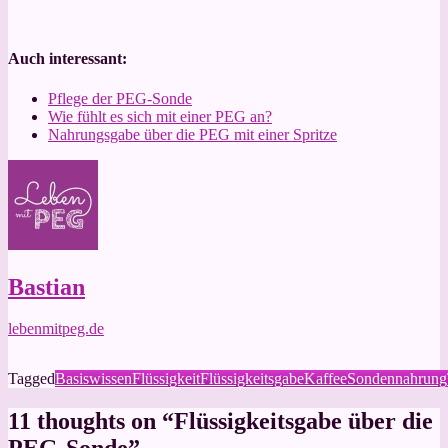
Auch interessant:
Pflege der PEG-Sonde
Wie fühlt es sich mit einer PEG an?
Nahrungsgabe über die PEG mit einer Spritze
Bastian
lebenmitpeg.de
Tagged
Basiswissen
Flüssigkeit
Flüssigkeitsgabe
Kaffee
Sondennahrung
11 thoughts on “
Flüssigkeitsgabe über die