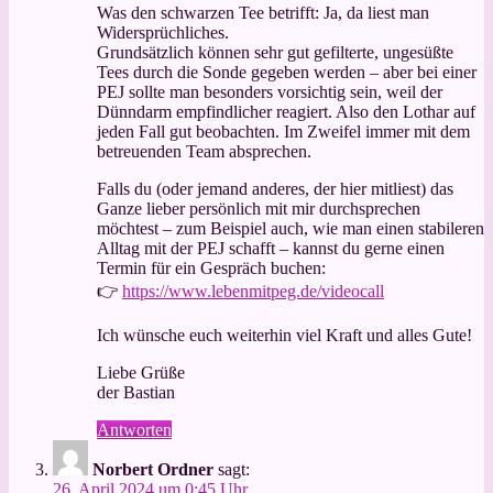
Was den schwarzen Tee betrifft: Ja, da liest man
Widersprüchliches.
Grundsätzlich können sehr gut gefilterte, ungesüßte
Tees durch die Sonde gegeben werden – aber bei einer
PEJ sollte man besonders vorsichtig sein, weil der
Dünndarm empfindlicher reagiert. Also den Lothar auf
jeden Fall gut beobachten. Im Zweifel immer mit dem
betreuenden Team absprechen.
Falls du (oder jemand anderes, der hier mitliest) das
Ganze lieber persönlich mit mir durchsprechen
möchtest – zum Beispiel auch, wie man einen stabileren
Alltag mit der PEJ schafft – kannst du gerne einen
Termin für ein Gespräch buchen:
👉
https://www.lebenmitpeg.de/videocall
Ich wünsche euch weiterhin viel Kraft und alles Gute!
Liebe Grüße
der Bastian
Antworten
Norbert Ordner
sagt:
26. April 2024 um 0:45 Uhr