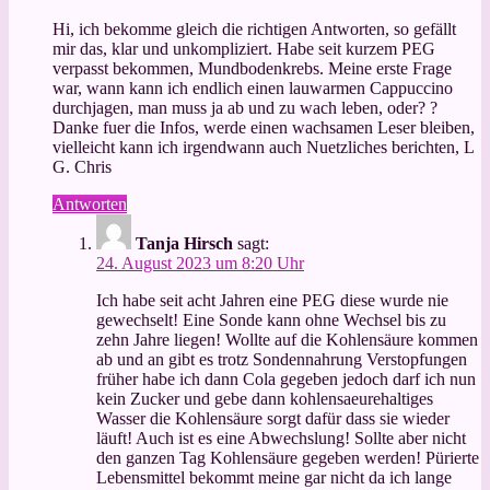
Hi, ich bekomme gleich die richtigen Antworten, so gefällt
mir das, klar und unkompliziert. Habe seit kurzem PEG
verpasst bekommen, Mundbodenkrebs. Meine erste Frage
war, wann kann ich endlich einen lauwarmen Cappuccino
durchjagen, man muss ja ab und zu wach leben, oder? ?
Danke fuer die Infos, werde einen wachsamen Leser bleiben,
vielleicht kann ich irgendwann auch Nuetzliches berichten, L
G. Chris
Antworten
Tanja Hirsch
sagt:
24. August 2023 um 8:20 Uhr
Ich habe seit acht Jahren eine PEG diese wurde nie
gewechselt! Eine Sonde kann ohne Wechsel bis zu
zehn Jahre liegen! Wollte auf die Kohlensäure kommen
ab und an gibt es trotz Sondennahrung Verstopfungen
früher habe ich dann Cola gegeben jedoch darf ich nun
kein Zucker und gebe dann kohlensaeurehaltiges
Wasser die Kohlensäure sorgt dafür dass sie wieder
läuft! Auch ist es eine Abwechslung! Sollte aber nicht
den ganzen Tag Kohlensäure gegeben werden! Pürierte
Lebensmittel bekommt meine gar nicht da ich lange