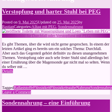
Verstopfung und harter Stuhl bei PEG
Posted on
9. Mai 2025
Updated on
25. Mai 2025
by
Bastian
Categories:
Alltag mit PEG
,
Sondennahrung
Es gibt Themen, über die wird nicht gerne gesprochen. In einem der
letzten Artikel ging es bereits um ein solches Thema: Durchfall.
Aber auch das Gegenteil gehört definitiv zu diesen unangenehmen
Themen. Verstopfung oder auch sehr fester Stuhl sind allerdings bei
einer Ernährung über die Magensonde gar nicht mal so selten. Wenn
du selber mit …
Details
Tagged
Ballaststoffe
Flüssigkeit
Flüssigkeitsgabe
Nahrung
Sondennahru
on
Leave a Comment
Verstopfung
und
Sondennahrung – eine Einführung
harter
Stuhl