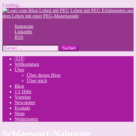
Loading...
Skip
Leben mit PEG
Erfahrungen aus
to
dem Leben mit einer PEG-Magensonde
content
Instagram
LinkedIn
RSS
Suchen
nach:
🇬🇧
Willkommen
Über
Über diesen Blog
Über mich
Blog
1:1 Hilfe
Vorträge
Newsletter
Kontakt
Shop
Weitersagen
Schlagwort:
Nahrung