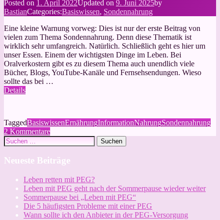
Posted on
1. April 2022
Updated on
9. Juni 2025
by
bei
Bastian
Categories:
Basiswissen
,
Sondennahrung
PEG
Eine kleine Warnung vorweg: Dies ist nur der erste Beitrag von
vielen zum Thema Sondennahrung. Denn diese Thematik ist
wirklich sehr umfangreich. Natürlich. Schließlich geht es hier um
unser Essen. Einem der wichtigsten Dinge im Leben. Bei
Oralverkostern gibt es zu diesem Thema auch unendlich viele
Bücher, Blogs, YouTube-Kanäle und Fernsehsendungen. Wieso
sollte das bei …
Details
Tagged
Basiswissen
Ernährung
Information
Nahrung
Sondennahrung
zu
2 Kommentare
Suchen
Sondennahrung
nach:
–
eine
Neueste Beiträge
Einführung
Leben retten mit PEG?
Leben mit PEG geht nach der Sommerpause wieder weiter
Sommerpause bei „Leben mit PEG“
Die 5 häufigsten Probleme mit einer PEG
Wann sollte ich den Anbieter in der PEG-Versorgung