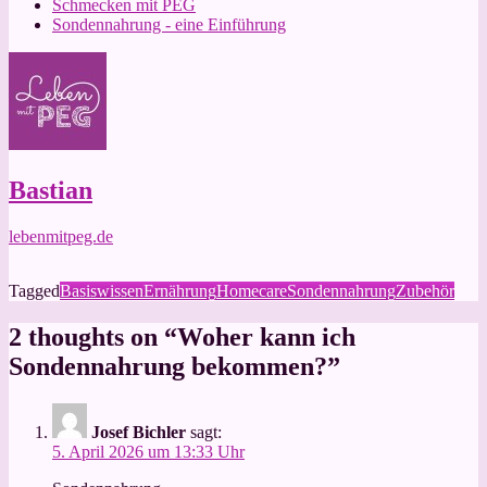
Schmecken mit PEG
Sondennahrung - eine Einführung
Bastian
lebenmitpeg.de
Tagged
Basiswissen
Ernährung
Homecare
Sondennahrung
Zubehör
2 thoughts on “
Woher kann ich
Sondennahrung bekommen?
”
Josef Bichler
sagt:
5. April 2026 um 13:33 Uhr