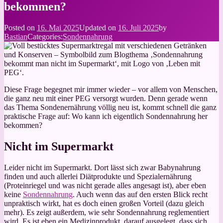
bekommen?
Posted on
16. Mai 2025
Updated on
16. Juli 2025
by
Bastian
Categories:
Sondennahrung
Diese Frage begegnet mir immer wieder – vor allem von Menschen,
die ganz neu mit einer PEG versorgt wurden. Denn gerade wenn
das Thema Sondenernährung völlig neu ist, kommt schnell die ganz
praktische Frage auf: Wo kann ich eigentlich Sondennahrung her
bekommen?
Nicht im Supermarkt
Leider nicht im Supermarkt. Dort lässt sich zwar Babynahrung
finden und auch allerlei Diätprodukte und Spezialernährung
(Proteinriegel und was nicht gerade alles angesagt ist), aber eben
keine
Sondennahrung
. Auch wenn das auf den ersten Blick recht
unpraktisch wirkt, hat es doch einen großen Vorteil (dazu gleich
mehr). Es zeigt außerdem, wie sehr Sondennahrung reglementiert
wird. Es ist eben ein Medizinprodukt, darauf ausgelegt, dass sich