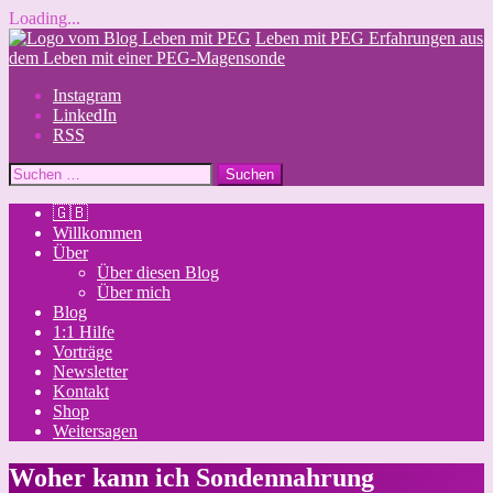
Loading...
Skip
Leben mit PEG
Erfahrungen aus
to
dem Leben mit einer PEG-Magensonde
content
Instagram
LinkedIn
RSS
Suchen
nach:
🇬🇧
Willkommen
Über
Über diesen Blog
Über mich
Blog
1:1 Hilfe
Vorträge
Newsletter
Kontakt
Shop
Weitersagen
Woher kann ich Sondennahrung