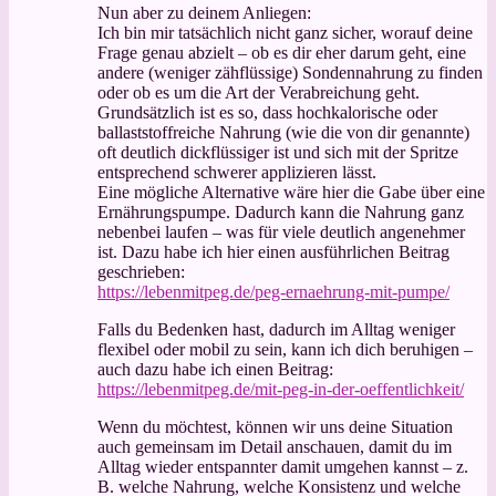
Nun aber zu deinem Anliegen:
Ich bin mir tatsächlich nicht ganz sicher, worauf deine
Frage genau abzielt – ob es dir eher darum geht, eine
andere (weniger zähflüssige) Sondennahrung zu finden
oder ob es um die Art der Verabreichung geht.
Grundsätzlich ist es so, dass hochkalorische oder
ballaststoffreiche Nahrung (wie die von dir genannte)
oft deutlich dickflüssiger ist und sich mit der Spritze
entsprechend schwerer applizieren lässt.
Eine mögliche Alternative wäre hier die Gabe über eine
Ernährungspumpe. Dadurch kann die Nahrung ganz
nebenbei laufen – was für viele deutlich angenehmer
ist. Dazu habe ich hier einen ausführlichen Beitrag
geschrieben:
https://lebenmitpeg.de/peg-ernaehrung-mit-pumpe/
Falls du Bedenken hast, dadurch im Alltag weniger
flexibel oder mobil zu sein, kann ich dich beruhigen –
auch dazu habe ich einen Beitrag:
https://lebenmitpeg.de/mit-peg-in-der-oeffentlichkeit/
Wenn du möchtest, können wir uns deine Situation
auch gemeinsam im Detail anschauen, damit du im
Alltag wieder entspannter damit umgehen kannst – z.
B. welche Nahrung, welche Konsistenz und welche