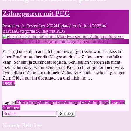
Zähneputzen mit PEG
Posted on
2. Dezember 2022
Updated on
9. Juni 2025
by
Bastian
Categories:
Alltag mit PEG
Ein Irrglaube, dem auch ich anfangs aufgesessen war, ist, dass bei
einer Ernährung über die Magensonde das Zähneputzen entfallen
kann. Scheint ja zumindest logisch. Schließlich werden sie nicht
mehr schmutzig, wenn keine orale Kost mehr aufgenommen wird.
Doch diesen Zahn hat mir mein Zahnarzt ziemlich schnell gezogen.
Zum Glück nur im übertragenen und nicht im …
Details
Tagged
Mundpflege
Zähne putzen
Zähneputzen
Zahnpflege
Leave a
on
Comment
Suchen
Zähneputzen
nach:
mit
PEG
Neueste Beiträge