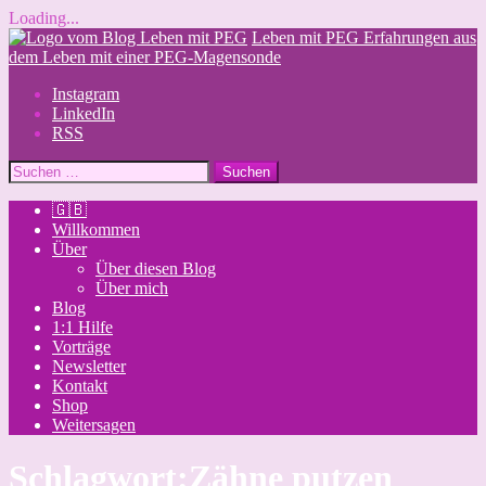
Loading...
Skip
Leben mit PEG
Erfahrungen aus
to
dem Leben mit einer PEG-Magensonde
content
Instagram
LinkedIn
RSS
Suchen
nach:
🇬🇧
Willkommen
Über
Über diesen Blog
Über mich
Blog
1:1 Hilfe
Vorträge
Newsletter
Kontakt
Shop
Weitersagen
Schlagwort:
Zähne putzen