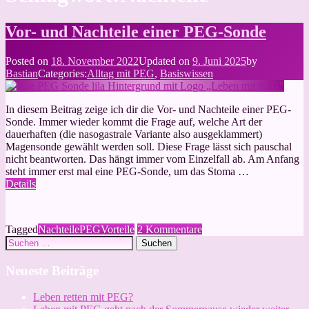
Vor- und Nachteile einer PEG-Sonde
Posted on
18. November 2022
Updated on
9. Juni 2025
by
Bastian
Categories:
Alltag mit PEG
,
Basiswissen
In diesem Beitrag zeige ich dir die Vor- und Nachteile einer PEG-
Sonde. Immer wieder kommt die Frage auf, welche Art der
dauerhaften (die nasogastrale Variante also ausgeklammert)
Magensonde gewählt werden soll. Diese Frage lässt sich pauschal
nicht beantworten. Das hängt immer vom Einzelfall ab. Am Anfang
steht immer erst mal eine PEG-Sonde, um das Stoma …
Details
zu
Tagged
Nachteile
PEG
Vorteile
2 Kommentare
Suchen
Vor-
nach:
und
Nachteile
Neueste Beiträge
einer
PEG-
Leben retten mit PEG?
Sonde