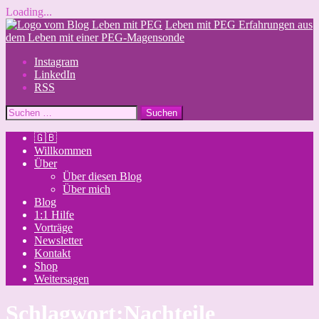
Loading...
Skip
Leben mit PEG
Erfahrungen aus
to
dem Leben mit einer PEG-Magensonde
content
Instagram
LinkedIn
RSS
Suchen
nach:
🇬🇧
Willkommen
Über
Über diesen Blog
Über mich
Blog
1:1 Hilfe
Vorträge
Newsletter
Kontakt
Shop
Weitersagen
Schlagwort:
Nachteile