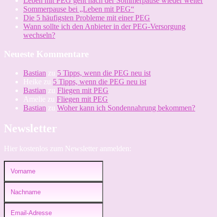
Leben mit PEG geht nach der Sommerpause wieder weiter
Sommerpause bei „Leben mit PEG“
Die 5 häufigsten Probleme mit einer PEG
Wann sollte ich den Anbieter in der PEG-Versorgung
wechseln?
Neueste Kommentare
Bastian
zu
5 Tipps, wenn die PEG neu ist
Heike
zu
5 Tipps, wenn die PEG neu ist
Bastian
zu
Fliegen mit PEG
Amelie
zu
Fliegen mit PEG
Bastian
zu
Woher kann ich Sondennahrung bekommen?
Newsletter
Hier kostenlos zum Newsletter anmelden: