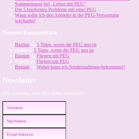
Sommerpause bei „Leben mit PEG“
Die 5 häufigsten Probleme mit einer PEG
Wann sollte ich den Anbieter in der PEG-Versorgung
wechseln?
Neueste Kommentare
Bastian
zu
5 Tipps, wenn die PEG neu ist
Heike
zu
5 Tipps, wenn die PEG neu ist
Bastian
zu
Fliegen mit PEG
Amelie
zu
Fliegen mit PEG
Bastian
zu
Woher kann ich Sondennahrung bekommen?
Newsletter
Hier kostenlos zum Newsletter anmelden: