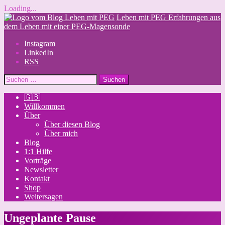
Loading...
Skip
Leben mit PEG
Erfahrungen aus
to
dem Leben mit einer PEG-Magensonde
content
Instagram
LinkedIn
RSS
Suchen
nach:
🇬🇧
Willkommen
Über
Über diesen Blog
Über mich
Blog
1:1 Hilfe
Vorträge
Newsletter
Kontakt
Shop
Weitersagen
Ungeplante Pause