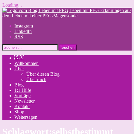
Loading...
Skip
Leben mit PEG
Erfahrungen aus
to
dem Leben mit einer PEG-Magensonde
content
Instagram
LinkedIn
RSS
Suchen
nach:
🇬🇧
Willkommen
Über
Über diesen Blog
Über mich
Blog
1:1 Hilfe
Vorträge
Newsletter
Kontakt
Shop
Weitersagen
Schlagwort:
selbstbestimmt