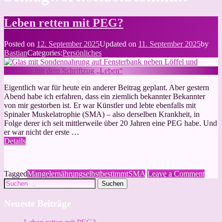
Leben retten mit PEG?
Posted on
12. September 2025
Updated on
11. September 2025
by
Bastian
Categories:
Persönliches
Eigentlich war für heute ein anderer Beitrag geplant. Aber gestern
Abend habe ich erfahren, dass ein ziemlich bekannter Bekannter
von mir gestorben ist. Er war Künstler und lebte ebenfalls mit
Spinaler Muskelatrophie (SMA) – also derselben Krankheit, in
Folge derer ich seit mittlerweile über 20 Jahren eine PEG habe. Und
er war nicht der erste …
Details
on
Tagged
Mangelernährung
selbstbestimmt
SMA
Leave a Comment
Suchen
Lebe
nach:
retten
mit
Neueste Beiträge
PEG