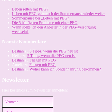
Sonde
Leben retten mit PEG?
Leben mit PEG geht nach der Sommerpause wieder weiter
Sommerpause bei „Leben mit PEG“
Die 5 häufigsten Probleme mit einer PEG
Wann sollte ich den Anbieter in der PEG-Versorgung
wechseln?
Neueste Kommentare
Bastian
zu
5 Tipps, wenn die PEG neu ist
Heike
zu
5 Tipps, wenn die PEG neu ist
Bastian
zu
Fliegen mit PEG
Amelie
zu
Fliegen mit PEG
Bastian
zu
Woher kann ich Sondennahrung bekommen?
Newsletter
Hier kostenlos zum Newsletter anmelden: