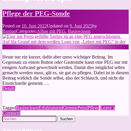
Pflege der PEG-Sonde
Posted on
10. Juni 2022
Updated on
9. Juni 2025
by
Bastian
Categories:
Alltag mit PEG
,
Basiswissen
Heute nur ein kurzer, dafür aber umso wichtiger Beitrag. Im
Gegensatz zu einem Button oder Gastrotube kann eine PEG nur mit
einigem Aufwand gewechselt werden. Damit dies möglichst selten
gemacht werden muss, gilt es, sie gut zu pflegen. Dabei ist in diesem
Beitrag wirklich die Sonde selbst, also der Schlauch, und nicht die
Einstichstelle gemeint. …
Details
Tagged
Basiswissen
Erfahrungen
Klemme
Pepsi
Pflege
Leave a
on
Comment
Suchen
Pflege
nach:
der
PEG-
Neueste Beiträge