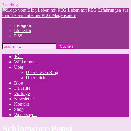
Loading...
Skip
Leben mit PEG
Erfahrungen aus
to
dem Leben mit einer PEG-Magensonde
content
Instagram
LinkedIn
RSS
Suchen
nach:
🇬🇧
Willkommen
Über
Über diesen Blog
Über mich
Blog
1:1 Hilfe
Vorträge
Newsletter
Kontakt
Shop
Weitersagen
Schlagwort:
Pepsi