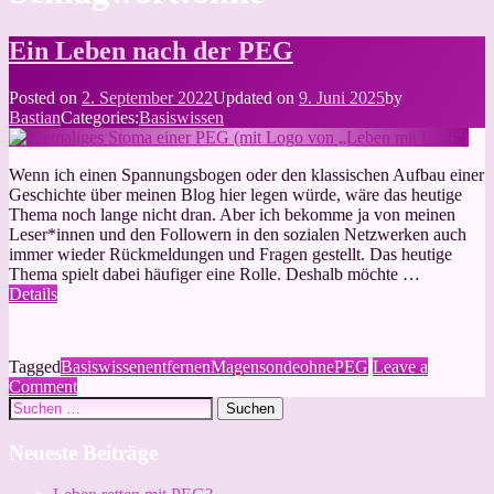
Ein Leben nach der PEG
Posted on
2. September 2022
Updated on
9. Juni 2025
by
Bastian
Categories:
Basiswissen
Wenn ich einen Spannungsbogen oder den klassischen Aufbau einer
Geschichte über meinen Blog hier legen würde, wäre das heutige
Thema noch lange nicht dran. Aber ich bekomme ja von meinen
Leser*innen und den Followern in den sozialen Netzwerken auch
immer wieder Rückmeldungen und Fragen gestellt. Das heutige
Thema spielt dabei häufiger eine Rolle. Deshalb möchte …
Details
Tagged
Basiswissen
entfernen
Magensonde
ohne
PEG
Leave a
on
Comment
Suchen
Ein
nach:
Leben
nach
Neueste Beiträge
der
PEG