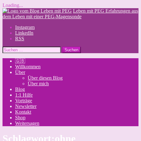
Loading...
Skip
Leben mit PEG
Erfahrungen aus
to
dem Leben mit einer PEG-Magensonde
content
Instagram
LinkedIn
RSS
Suchen
nach:
🇬🇧
Willkommen
Über
Über diesen Blog
Über mich
Blog
1:1 Hilfe
Vorträge
Newsletter
Kontakt
Shop
Weitersagen
Schlagwort:
ohne