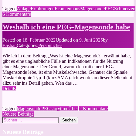
Tagged
Anlage
Erfahrungen
Krankenhaus
Magensonde
PEG
Schmerzen
zu
6 Kommentare
Die
Tage
Weshalb ich eine PEG-Magensonde habe
nach
der
Posted on
18. Februar 2022
Updated on
9. Juni 2025
by
PEG-
Bastian
Categories:
Persönliches
Anlage
Wie ich in dem Beitrag „Was ist eine Magensonde?“ erwähnt habe,
gibt es eine unglaubliche Fülle an Indikationen für die Nutzung
einer Magensonde. Der Grund, warum ich mit einer PEG-
Magensonde lebe, ist eine Muskelschwäche. Genauer die Spinale
Muskelatrophie Typ II (kurz SMA). Ich werde an dieser Stelle nicht
allzu sehr ins Detail gehen. Wen das …
Details
zu
Tagged
Magensonde
PEG
storytime
Über
2 Kommentare
Beitragsnavigation
Weshalb
Neuere Beiträge
Suchen
ich
nach:
eine
PEG-
Neueste Beiträge
Magensonde