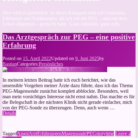
Hier wird es persönlich. In dieser Kategorie teile ich Gedanken,
Erlebnisse und Erfahrungen, die ich mit der PEG – und mit dem
Leben allgemein – gemacht habe. Ganz subjektiv, ganz echt.
Das Arztgespräch zur PEG – eine positive
Erfahrung
Posted on
15. April 2022
Updated on
9. Juni 2025
by
Bastian
Categories:
Persönliches
In meinem letzten Beitrag hatte ich euch berichtet, wie das
unsensible Vorgehen meiner Ärzte dazu führte, dass ich das Thema
PEG-Magensonde zunächst komplett abblockte. Besonders, weil
man mein vorsichtiges Interesse nicht ernst nahm. Das machte es für
die Belegschaft in der nächsten Klinik nicht gerade einfacher, mich
von der PEG-Sonde zu überzeugen. Denn, auch wenn …
Details
Tagged
Angst
Arzt
Erfahrungen
Magensonde
PEG
storytime
Leave a