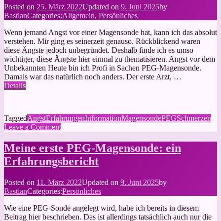
PEG
Posted on
25. März 2022
Updated on
9. Juni 2025
by
–
Bastian
Categories:
Allgemein
,
Persönliches
eine
Negativerfahrung
Wenn jemand Angst vor einer Magensonde hat, kann ich das absolut
verstehen. Mir ging es seinerzeit genauso. Rückblickend waren
diese Ängste jedoch unbegründet. Deshalb finde ich es umso
wichtiger, diese Ängste hier einmal zu thematisieren. Angst vor dem
Unbekannten Heute bin ich Profi in Sachen PEG-Magensonde.
Damals war das natürlich noch anders. Der erste Arzt, …
Details
Tagged
Angst
Erfahrungen
Information
Magensonde
PEG
Schmerzen
on
Leave a Comment
Ängste
vor
Meine erste PEG-Magensonde: ein
der
Erfahrungsbericht
PEG-
Magensonde
Posted on
11. März 2022
Updated on
9. Juni 2025
by
Bastian
Categories:
Persönliches
Wie eine PEG-Sonde angelegt wird, habe ich bereits in diesem
Beitrag hier beschrieben. Das ist allerdings tatsächlich auch nur die