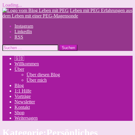
Loading...
Skip
Leben mit PEG
Erfahrungen aus
to
dem Leben mit einer PEG-Magensonde
content
Instagram
LinkedIn
RSS
Suchen
nach:
🇬🇧
Willkommen
Über
Über diesen Blog
Über mich
Blog
1:1 Hilfe
Vorträge
Newsletter
Kontakt
Shop
Weitersagen
Kategorie:
Persönliches