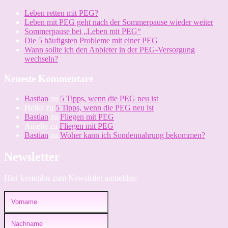
habe
Leben retten mit PEG?
Leben mit PEG geht nach der Sommerpause wieder weiter
Sommerpause bei „Leben mit PEG“
Die 5 häufigsten Probleme mit einer PEG
Wann sollte ich den Anbieter in der PEG-Versorgung
wechseln?
Neueste Kommentare
Bastian
zu
5 Tipps, wenn die PEG neu ist
Heike
zu
5 Tipps, wenn die PEG neu ist
Bastian
zu
Fliegen mit PEG
Amelie
zu
Fliegen mit PEG
Bastian
zu
Woher kann ich Sondennahrung bekommen?
Newsletter
Hier kostenlos zum Newsletter anmelden: