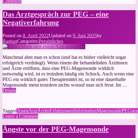
on
Comment
Das
Arztgespräch
Das Arztgespräch zur PEG – eine
zur
Negativerfahrung
PEG
–
eine
Posted on
8. April 2022
Updated on
9. Juni 2025
by
positive
Bastian
Categories:
Persönliches
Erfahrung
Manchmal ahnt man es schon (und hat es bisher vielleicht sogar
erfolgreich verdrängt). Wenn einem die behandelnden Ärztinnen
und Ärzte eröffnen, dass eine PEG-Magensonde wirklich
notwendig wird, ist es trotzdem häufig ein Schock. Auch wenn eine
PEG ein wirklich gutes Therapiemittel ist, so ist eine dauerhafte
Magensonde meist trotzdem nichts worauf man sich freut. Im …
Details
Tagged
Angst
Arzt
Ärztin
Erfahrungen
Information
Magensonde
PEG
sto
on
Leave a Comment
Das
Arztgespräch
Ängste vor der PEG-Magensonde
zur